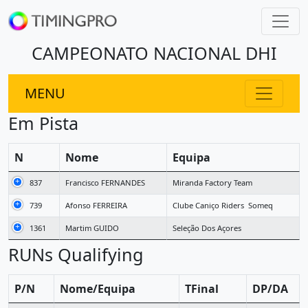
CAMPEONATO NACIONAL DHI
MENU
Em Pista
N
Nome
Equipa
837
Francisco FERNANDES
Miranda Factory Team
739
Afonso FERREIRA
Clube Caniço Riders  Someq
1361
Martim GUIDO
Seleção Dos Açores
RUNs Qualifying
P/N
Nome/Equipa
TFinal
DP/DA