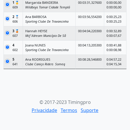
1
🥇
Margarida BANDEIRA
00:03:31,327600
0:00:00,00
609
Wildboys Tomar Cidade Templá
0:00:00,00
2
🥈
Ana BARBOSA
00:03:56,554200
0:00:25,23
606
Sporting Clube De Travancinha
0:00:25,23
3
🥉
Hannah HEYSE
00:04:04,220300
0:00:32,89
607
Mcf Xdream Município De Sã
0:00:07,67
4
Joana NUNES
00:04:13,205300
0:00:41,88
602
Sporting Clube De Travancinha
0:00:08,98
5
Ana RODRIGUES
00:08:28,546800
0:04:57,22
641
Clube Caniço Riders  Someq
0:04:15,34
© 2017-2023 Timingpro
Privacidade
Termos
Suporte