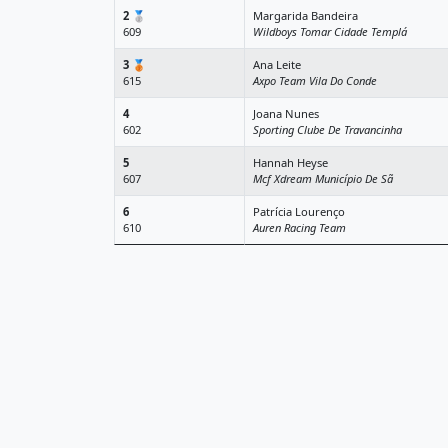
2
🥈
Margarida Bandeira
609
Wildboys Tomar Cidade Templá
3
🥉
Ana Leite
615
Axpo Team Vila Do Conde
4
Joana Nunes
602
Sporting Clube De Travancinha
5
Hannah Heyse
607
Mcf Xdream Município De Sã
6
Patrícia Lourenço
610
Auren Racing Team