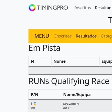
Inscritos
Resultad
MENU
Inscritos
Resultados
Categ
Em Pista
N
Nome
Equi
RUNs Qualifying Race
P/N
Nome/Equipa
1
🥇
Kira Zamora
603
Hb-61