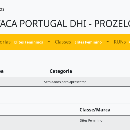
os
TACA PORTUGAL DHI - PROZEL
orias
Classes
RUNs
Elites Femininos
Elites Feminino
pa
Categoria
Sem dados para apresentar
Classe/Marca
Elites Feminino